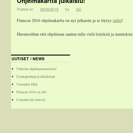
Ohjelmakartta julkaistu!
Posted on
08/06/2016
by
GC
Finncon 2016 ohjelmakartta on nyt julkaistu ja se löytyy
täältä
!
Huomioithan että ohjelmaan saattaa tulla vielä lisäyksiä ja muutoksi
UUTISET / NEWS
Videoita ohjelmanumeroista!
Coniraportteja ja lukulistoja
Vieraiden filkit
Finncon 2016 on ohi!
Conzinet nyt netissä!