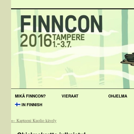
MIKÄ FINNCON?
VIERAAT
OHJELMA
IN FINNISH
←
Kapteeni Kuolio kävely