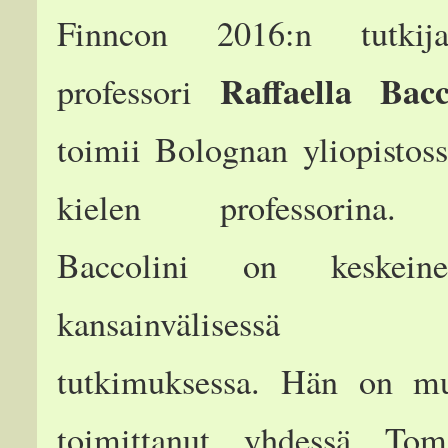
Finncon 2016:n tutkij
Raffaella Bacc
professori
toimii Bolognan yliopistos
kielen professorina. 
Baccolini on keskei
kansainvälisessä d
tutkimuksessa. Hän on m
toimittanut yhdessä To