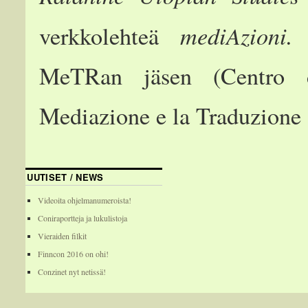
mediAzioni
verkkolehteä
MeTRan jäsen (Centro di
Mediazione e la Traduzione a
UUTISET / NEWS
Videoita ohjelmanumeroista!
Coniraportteja ja lukulistoja
Vieraiden filkit
Finncon 2016 on ohi!
Conzinet nyt netissä!