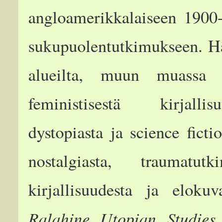
angloamerikkalaiseen 1900-
sukupuolentutkimukseen. Hän
alueilta, muun muassa na
feministisestä kirjallis
dystopiasta ja science ficti
nostalgiasta, traumatut
kirjallisuudesta ja elokuv
Ralahine Utopian Studie