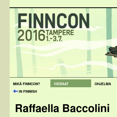
MIKÄ FINNCON?
VIERAAT
OHJELMA
IN FINNISH
Raffaella Baccolini